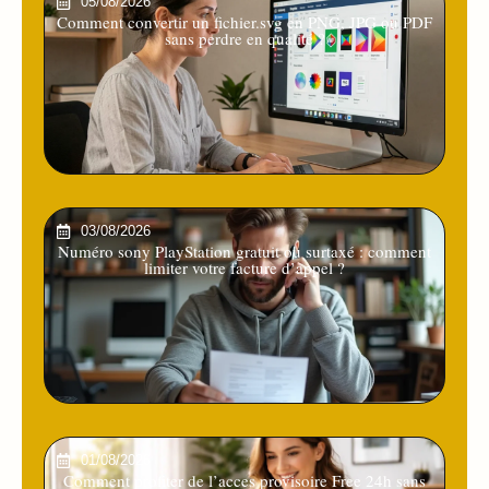
05/08/2026
Comment convertir un fichier.svg en PNG, JPG ou PDF
sans perdre en qualité ?
03/08/2026
Numéro sony PlayStation gratuit ou surtaxé : comment
limiter votre facture d’appel ?
01/08/2026
Comment profiter de l’acces provisoire Free 24h sans