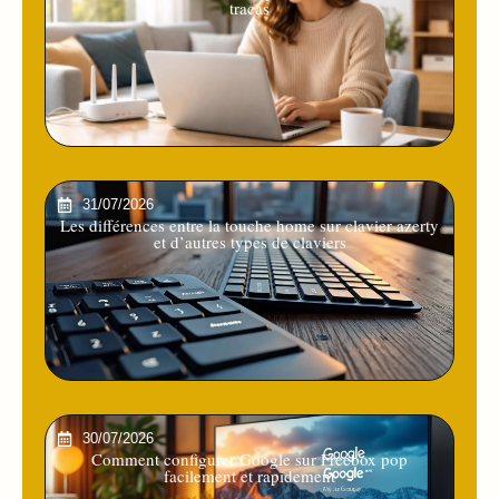
tracas
31/07/2026
Les différences entre la touche home sur clavier azerty
et d’autres types de claviers
30/07/2026
Comment configurer Google sur Freebox pop
facilement et rapidement