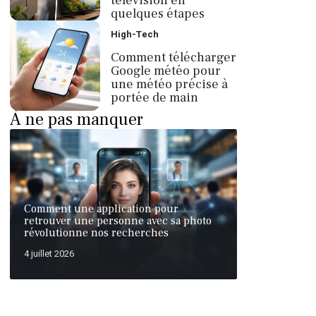
télévision en
quelques étapes
High-Tech
Comment télécharger
Google météo pour
une météo précise à
portée de main
À ne pas manquer
Comment une application pour
retrouver une personne avec sa photo
révolutionne nos recherches
4 juillet 2026