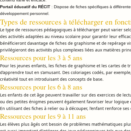
contenu varié et efficace.
Portail éducatif du RÉCIT
: Dispose de fiches spécifiques à différent
développement personnel.
Types de ressources à télécharger en fonct
Le type de ressources pédagogiques à télécharger peut varier selon 
des activités adaptées au niveau scolaire pour garantir leur effica
bénéficieront davantage de fiches de graphisme et de repérage vis
privilégieront des activités plus complexes liées aux matières prin
Ressources pour les 3 à 5 ans
Pour les jeunes enfants, les fiches de graphisme et les cartes de tr
d’apprendre tout en s’amusant. Des coloriages codés, par exemple, 
créativité tout en introduisant des concepts de base.
Ressources pour les 6 à 8 ans
Les enfants de cet âge peuvent travailler sur des exercices de lect
ou des petites énigmes peuvent également favoriser leur logique 
En utilisant des fiches à relier ou à découper, l’enfant renforce se
Ressources pour les 9 à 11 ans
Les élèves plus âgés ont besoin de problèmes mathématiques plus 
est aussi important d’intégrer des jeux pédagogiques tels que de