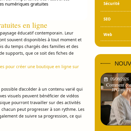
es numériques gratuites
Sécurité
SEO
atuites en ligne
e paysage éducatif contemporain. Leur
Web
 sont souvent disponibles à tout moment et
lois du temps chargés des familles et des
 de supports, que ce soit des fiches de
NOUV
es pour créer une boutique en ligne sur
05/08/2026
Comment conv
t possible d’accéder à un contenu varié qui
JPG ou PD
èves visuels peuvent bénéficier de vidéos
ique pourront travailler sur des activités
ù chacun peut progresser à son rythme. Les
également de suivre sa progression, ce qui