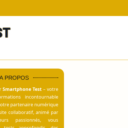
A PROPOS
ur
Smartphone Test
– votre
ormations incontournable
votre partenaire numérique
site collaboratif, animé par
eurs passionnés, vous
 tests approfondis, des