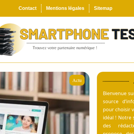
Contact
Mentions légales
Sitemap
Actu
Bienvenue s
source d’inf
pour choisir 
idéal ! Notre 
des rédact
propose des