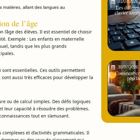
31/07/2026
Les différen
es matières, allant des langues au
clavier azert
ion de l’âge
l’âge des élèves. Il est essentiel de choisir
cité. Exemple : Les enfants en maternelle
uel, tandis que les plus grands
cipales.
30/07/2026
i sont essentielles. Ces outils permettent
Comment con
sont aussi très efficaces pour développer la
pop fa
ure ou de calcul simples. Des défis logiques
et leur capacité à résoudre des problèmes.
s connaissances tout en s’amusant.
complexes et d’activités grammaticales. Il
s dominos ou des jeux de classement qui