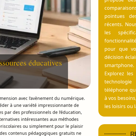
comparaisons 
pointues de
récents. Nou
les spécifi
fonctionnal
pour que vo
décision éclai
essources éducatives
smartphone.
Explorez les
technologi
téléphone qu
à vos besoins,
dimension avec l’avènement du numérique.
ccéder à une variété impressionnante de
les loisirs ou
s par des professionnels de l’éducation,
alternatives intéressantes aux méthodes
périscolaires ou simplement pour le plaisir
 des contenus pédagogiques gratuits ne
R