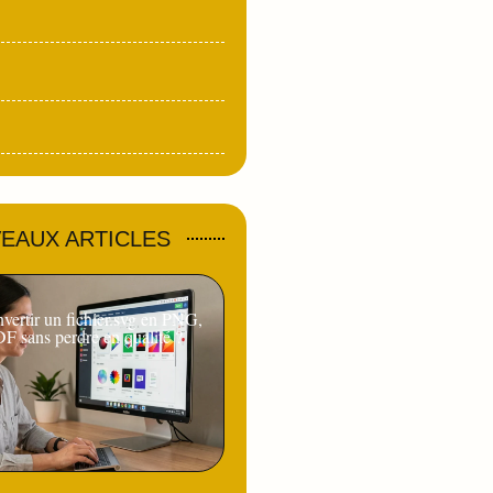
EAUX ARTICLES
ertir un fichier.svg en PNG,
F sans perdre en qualité ?