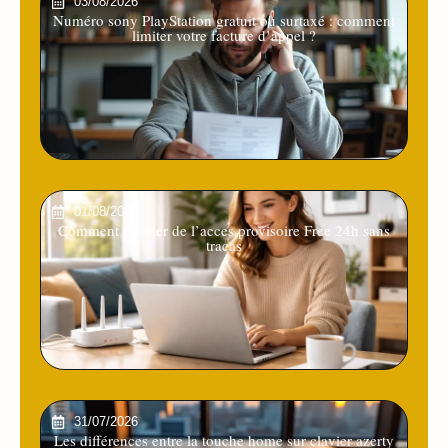
03/08/2026
Numéro sony PlayStation gratuit ou surtaxé : comment
limiter votre facture d’appel ?
01/08/2026
Comment profiter de l’acces provisoire Free 24h sans
tracas
31/07/2026
Les différences entre la touche home sur clavier azerty