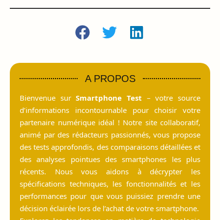
A PROPOS
Bienvenue sur
Smartphone Test
– votre source
d’informations incontournable pour choisir votre
partenaire numérique idéal ! Notre site collaboratif,
animé par des rédacteurs passionnés, vous propose
des tests approfondis, des comparaisons détaillées et
des analyses pointues des smartphones les plus
récents. Nous vous aidons à décrypter les
spécifications techniques, les fonctionnalités et les
performances pour que vous puissiez prendre une
décision éclairée lors de l’achat de votre smartphone.