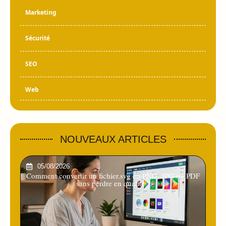
Marketing
Sécurité
SEO
Web
NOUVEAUX ARTICLES
05/08/2026
Comment convertir un fichier.svg en PNG, JPG ou PDF
sans perdre en qualité ?