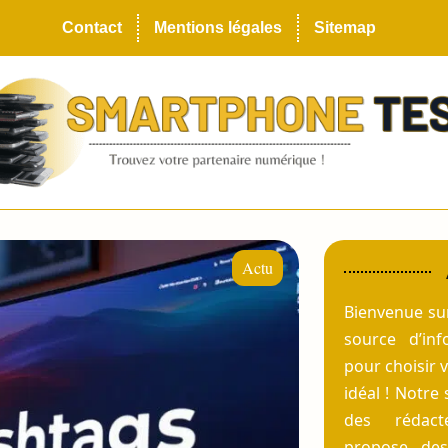
Contact
Mentions légales
Sitemap
Actu
Bienvenue s
source d’inf
pour choisir 
idéal ! Notre 
des rédact
propose des