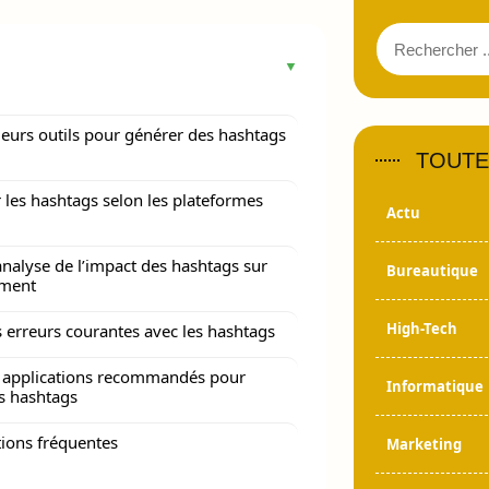
leurs outils pour générer des hashtags
TOUTE
r les hashtags selon les plateformes
Actu
 analyse de l’impact des hashtags sur
Bureautique
ement
High-Tech
es erreurs courantes avec les hashtags
t applications recommandés pour
Informatique
s hashtags
ions fréquentes
Marketing