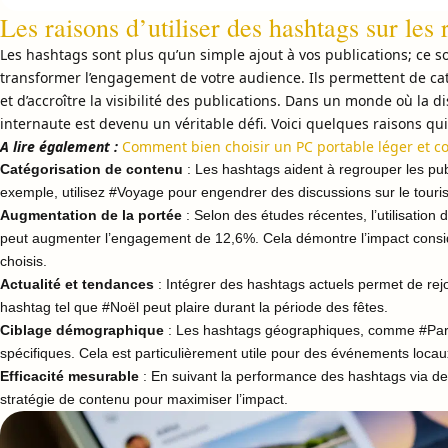
Les raisons d’utiliser des hashtags sur les
Les hashtags sont plus qu’un simple ajout à vos publications; ce s
transformer l’engagement de votre audience. Ils permettent de cate
et d’accroître la visibilité des publications. Dans un monde où la dist
internaute est devenu un véritable défi. Voici quelques raisons qu
A lire également :
Comment bien choisir un PC portable léger et c
Catégorisation de contenu
: Les hashtags aident à regrouper les pu
exemple, utilisez #Voyage pour engendrer des discussions sur le touri
Augmentation de la portée
: Selon des études récentes, l’utilisation
peut augmenter l’engagement de 12,6%. Cela démontre l’impact consi
choisis.
Actualité et tendances
: Intégrer des hashtags actuels permet de rej
hashtag tel que #Noël peut plaire durant la période des fêtes.
Ciblage démographique
: Les hashtags géographiques, comme #Pari
spécifiques. Cela est particulièrement utile pour des événements loca
Efficacité mesurable
: En suivant la performance des hashtags via des o
stratégie de contenu pour maximiser l’impact.