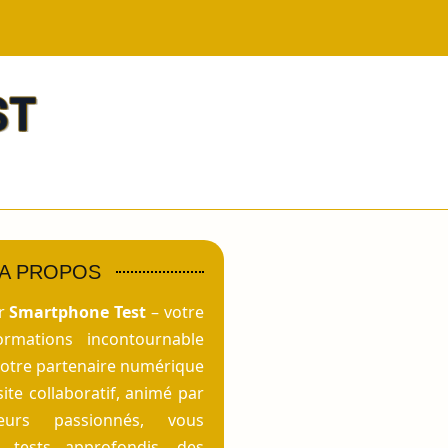
A PROPOS
ur
Smartphone Test
– votre
ormations incontournable
votre partenaire numérique
site collaboratif, animé par
eurs passionnés, vous
 tests approfondis, des