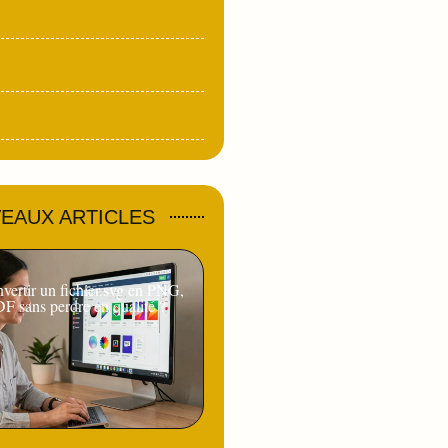
EAUX ARTICLES
ertir un fichier.svg en PNG,
F sans perdre en qualité ?