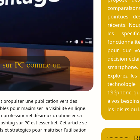
comparaisons 
pointues de
récents. Nou
les spécifi
fonctionnal
pour que vo
décision éclai
ag sur PC comme un
smartphone.
Explorez les
technologi
téléphone qu
à vos besoins,
t propulser une publication vers des
les pour maximiser la visibilité en ligne.
les loisirs ou
n professionnel désireux d’optimiser sa
htag sur PC est essentiel. Cet article se
s et stratégies pour maîtriser l’utilisation
R