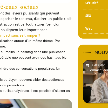
Sécurité
 réseaux sociaux
ont des leviers puissants qui peuvent
SEO
goriser le contenu, d’attirer un public ciblé
raction est partout, attirer l’oeil d’un
Web
i soulignent leur importance :
ompact sans se tromper ?
blications autour d’un même thème. Par
sme.
NOUV
 d’au moins un hashtag dans une publication
dérable que peuvent avoir des hashtags bien
05/08/2026
oindre des conversations populaires. Un
Comment conv
JPG ou PD
s ou #Lyon, peuvent cibler des audiences
ux ou promotions.
utils analytiques, il est possible d’ajuster sa