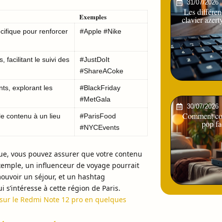
31/07/2026
Les différen
Exemples
clavier azert
cifique pour renforcer
#Apple #Nike
 facilitant le suivi des
#JustDoIt
#ShareACoke
ts, explorant les
#BlackFriday
#MetGala
30/07/2026
Comment con
 le contenu à un lieu
#ParisFood
pop fa
#NYCEvents
que, vous pouvez assurer que votre contenu
xemple, un influenceur de voyage pourrait
ouvoir un séjour, et un hashtag
’intéresse à cette région de Paris.
sur le Redmi Note 12 pro en quelques