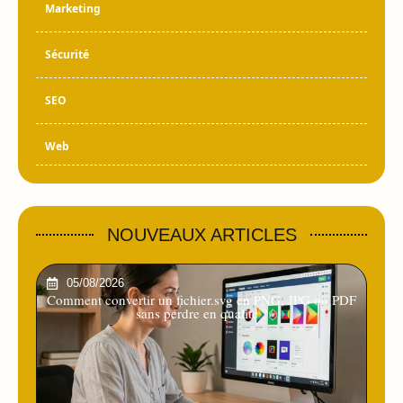
Marketing
Sécurité
SEO
Web
NOUVEAUX ARTICLES
05/08/2026
Comment convertir un fichier.svg en PNG, JPG ou PDF
sans perdre en qualité ?