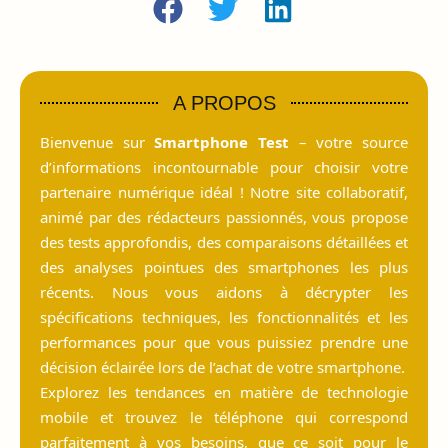
A PROPOS
Bienvenue sur
Smartphone Test
– votre source
d’informations incontournable pour choisir votre
partenaire numérique idéal ! Notre site collaboratif,
animé par des rédacteurs passionnés, vous propose
des tests approfondis, des comparaisons détaillées et
des analyses pointues des smartphones les plus
récents. Nous vous aidons à décrypter les
spécifications techniques, les fonctionnalités et les
performances pour que vous puissiez prendre une
décision éclairée lors de l’achat de votre smartphone.
Explorez les tendances en matière de technologie
mobile et trouvez le téléphone qui correspond
parfaitement à vos besoins, que ce soit pour le