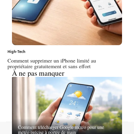
High-Tech
Comment supprimer un iPhone limité au
propriétaire gratuitement et sans effort
À ne pas manquer
Comment télécharger Google météo pour une
Contact
Mentions légales
Sitemap
météo précise à portée de main