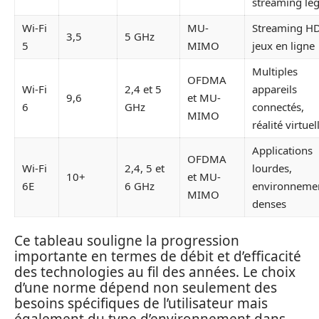
streaming lé
Wi-Fi
MU-
Streaming HD
3,5
5 GHz
5
MIMO
jeux en ligne
Multiples
OFDMA
Wi-Fi
2,4 et 5
appareils
9,6
et MU-
6
GHz
connectés,
MIMO
réalité virtuel
Applications
OFDMA
Wi-Fi
2,4, 5 et
lourdes,
10+
et MU-
6E
6 GHz
environneme
MIMO
denses
Ce tableau souligne la progression
importante en termes de débit et d’efficacité
des technologies au fil des années. Le choix
d’une norme dépend non seulement des
besoins spécifiques de l’utilisateur mais