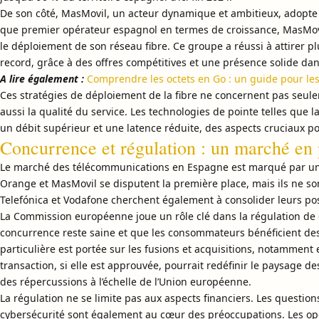
De son côté, MasMovil, un acteur dynamique et ambitieux, adopte 
que premier opérateur espagnol en termes de croissance, MasMovil 
le déploiement de son réseau fibre. Ce groupe a réussi à attirer p
record, grâce à des offres compétitives et une présence solide dan
A lire également :
Comprendre les octets en Go : un guide pour le
Ces stratégies de déploiement de la fibre ne concernent pas seul
aussi la qualité du service. Les technologies de pointe telles que l
un débit supérieur et une latence réduite, des aspects cruciaux po
Concurrence et régulation : un marché en p
Le marché des télécommunications en Espagne est marqué par une
Orange et MasMovil se disputent la première place, mais ils ne so
Telefónica et Vodafone cherchent également à consolider leurs pos
La Commission européenne joue un rôle clé dans la régulation de ce
concurrence reste saine et que les consommateurs bénéficient des 
particulière est portée sur les fusions et acquisitions, notamment
transaction, si elle est approuvée, pourrait redéfinir le paysage 
des répercussions à l’échelle de l’Union européenne.
La régulation ne se limite pas aux aspects financiers. Les questio
cybersécurité sont également au cœur des préoccupations. Les op