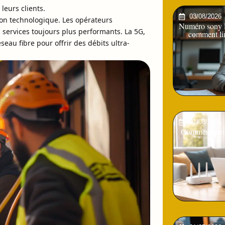
leurs clients.
03/08/2026
on technologique. Les opérateurs
Numéro sony Pl
 services toujours plus performants. La 5G,
comment lim
seau fibre pour offrir des débits ultra-
01/08/2026
Comment profi