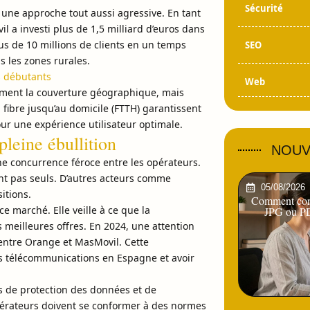
Sécurité
une approche tout aussi agressive. En tant
a investi plus de 1,5 milliard d’euros dans
lus de 10 millions de clients en un temps
SEO
s les zones rurales.
s débutants
Web
ement la couverture géographique, mais
a fibre jusqu’au domicile (FTTH) garantissent
ur une expérience utilisateur optimale.
leine ébullition
NOUV
 concurrence féroce entre les opérateurs.
nt pas seuls. D’autres acteurs comme
05/08/2026
itions.
Comment conv
 marché. Elle veille à ce que la
JPG ou PD
meilleures offres. En 2024, une attention
 entre Orange et MasMovil. Cette
des télécommunications en Espagne et avoir
ns de protection des données et de
érateurs doivent se conformer à des normes