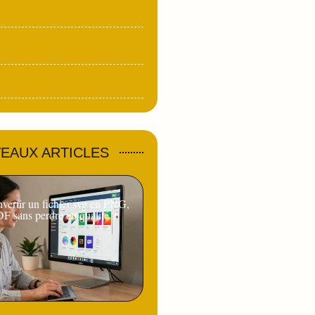
EAUX ARTICLES
ertir un fichier.svg en PNG,
F sans perdre en qualité ?