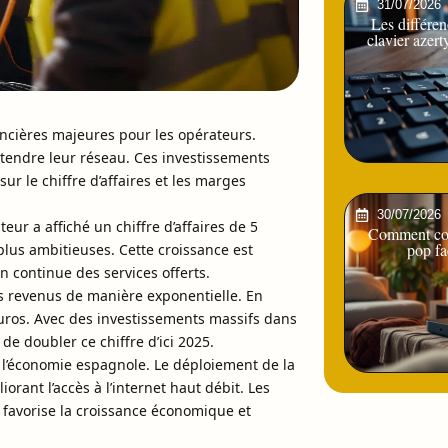
31/07/2026
Les différen
clavier azert
ancières majeures pour les opérateurs.
étendre leur réseau. Ces investissements
ur le chiffre d’affaires et les marges
30/07/2026
ur a affiché un chiffre d’affaires de 5
Comment con
pop fa
plus ambitieuses. Cette croissance est
n continue des services offerts.
s revenus de manière exponentielle. En
’euros. Avec des investissements massifs dans
de doubler ce chiffre d’ici 2025.
 l’économie espagnole. Le déploiement de la
orant l’accès à l’internet haut débit. Les
i favorise la croissance économique et