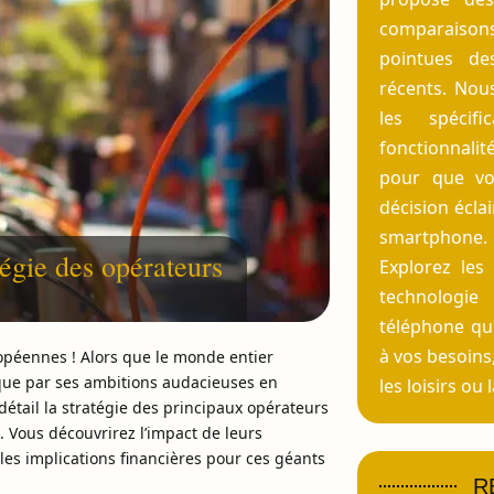
comparaisons 
pointues de
récents. Nou
les spécifi
fonctionnal
pour que vo
décision éclai
smartphone.
égie des opérateurs
Explorez les
technologi
téléphone qu
à vos besoins,
péennes ! Alors que le monde entier
que par ses ambitions audacieuses en
les loisirs ou
 détail la stratégie des principaux opérateurs
Vous découvrirez l’impact de leurs
e les implications financières pour ces géants
R