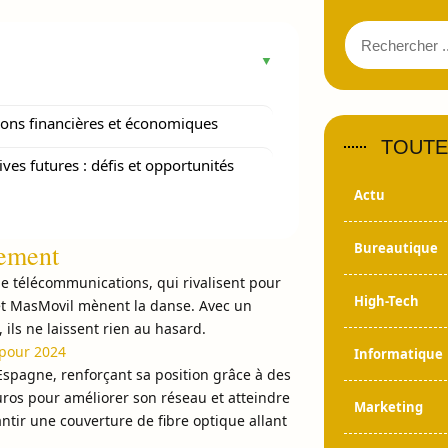
ions financières et économiques
TOUTE
ives futures : défis et opportunités
Actu
iement
Bureautique
e télécommunications, qui rivalisent pour
High-Tech
e et MasMovil mènent la danse. Avec un
ils ne laissent rien au hasard.
 pour 2024
Informatique
n Espagne, renforçant sa position grâce à des
uros pour améliorer son réseau et atteindre
Marketing
antir une couverture de fibre optique allant