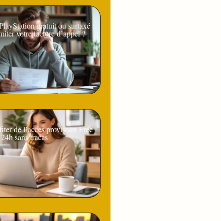
ayStation gratuit ou surtaxé :
iter votre facture d’appel ?
ter de l’acces provisoire Free
24h sans tracas