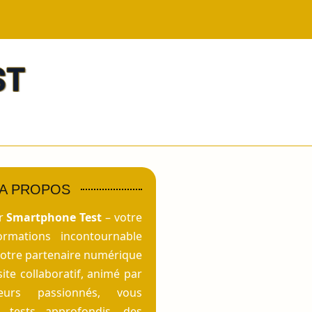
A PROPOS
ur
Smartphone Test
– votre
ormations incontournable
votre partenaire numérique
site collaboratif, animé par
eurs passionnés, vous
 tests approfondis, des