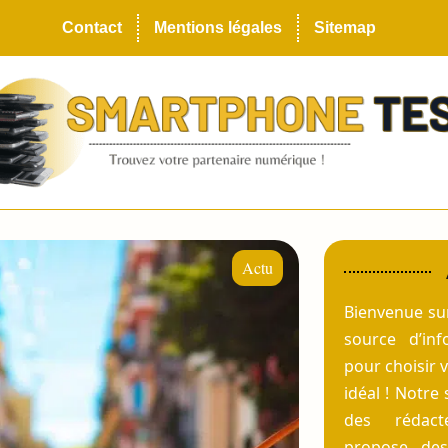
Contact
Mentions légales
Sitemap
Actu
Bienvenue s
source d’inf
pour choisir 
idéal ! Notre 
des rédact
propose des